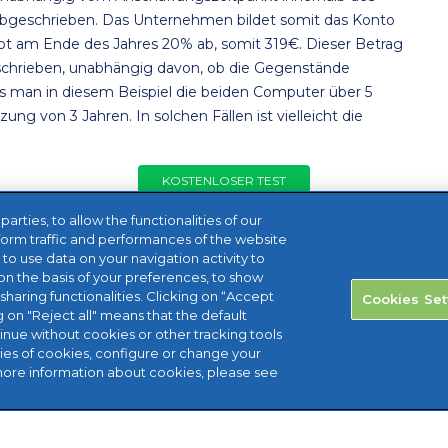
r abgeschrieben. Das Unternehmen bildet somit das Konto
bt am Ende des Jahres 20% ab, somit 319€. Dieser Betrag
eschrieben, unabhängig davon, ob die Gegenstände
ss man in diesem Beispiel die beiden Computer über 5
ng von 3 Jahren. In solchen Fällen ist vielleicht die
KOSTENLOSER TEST
rties, to allow the functionalities of our
form traffic and performances of the website
, to use data on your navigation activity to
n the basis of your preferences, to show
sharing functionalities. Clicking on “Accept
Cookies Set
g on "Reject all" means that the default
tinue without cookies or other tracking tools
ries of cookies, configure or change your
more information about cookies, please see