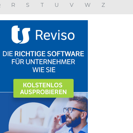
Q
R
S
T
U
V
W
Z