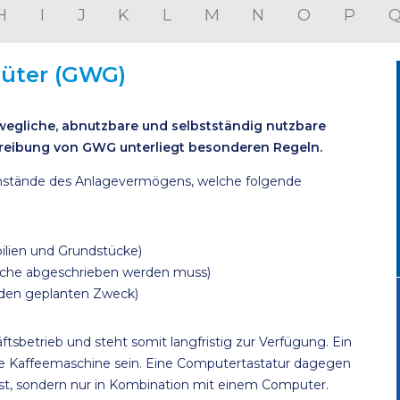
H
I
J
K
L
M
N
O
P
güter (GWG)
wegliche, abnutzbare und selbstständig nutzbare
eibung von GWG unterliegt besonderen Regeln.
nstände des Anlagevermögens, welche folgende
bilien und Grundstücke)
lche abgeschrieben werden muss)
es den geplanten Zweck)
betrieb und steht somit langfristig zur Verfügung. Ein
ne Kaffeemaschine sein. Eine Computertastatur dagegen
ist, sondern nur in Kombination mit einem Computer.