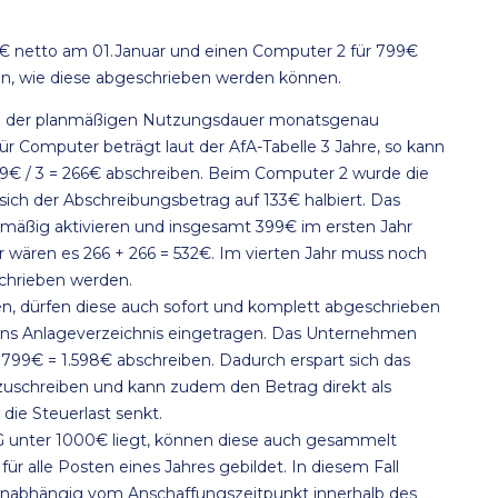
€ netto am 01.Januar und einen Computer 2 für 799€
iven, wie diese abgeschrieben werden können.
ach der planmäßigen Nutzungsdauer monatsgenau
 Computer beträgt laut der AfA-Tabelle 3 Jahre, so kann
€ / 3 = 266€ abschreiben. Beim Computer 2 wurde die
sich der Abschreibungsbetrag auf 133€ halbiert. Das
äßig aktivieren und insgesamt 399€ im ersten Jahr
r wären es 266 + 266 = 532€. Im vierten Jahr muss noch
chrieben werden.
n, dürfen diese auch sofort und komplett abgeschrieben
ins Anlageverzeichnis eingetragen. Das Unternehmen
 799€ = 1.598€ abschreiben. Dadurch erspart sich das
uschreiben und kann zudem den Betrag direkt als
ie Steuerlast senkt.
 unter 1000€ liegt, können diese auch gesammelt
ür alle Posten eines Jahres gebildet. In diesem Fall
Unabhängig vom Anschaffungszeitpunkt innerhalb des