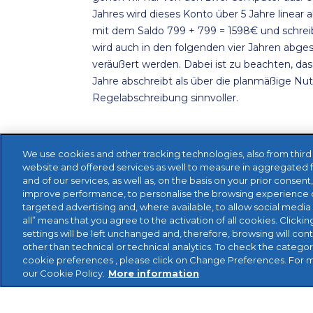
Jahres wird dieses Konto über 5 Jahre linea
mit dem Saldo 799 + 799 = 1598€ und schrei
wird auch in den folgenden vier Jahren abg
veräußert werden. Dabei ist zu beachten, da
Jahre abschreibt als über die planmäßige Nutzu
Regelabschreibung sinnvoller.
We use cookies and other tracking technologies, also from third pa
website and offered services as well to measure in aggregated 
and of our services, as well as, on the basis on your prior consent
improve performance, to personalise the browsing experience o
targeted advertising and, where available, to allow social media 
all” means that you agree to the activation of all cookies. Clickin
settings will be left unchanged and, therefore, browsing will con
other than technical or technical analytics. To check the catego
cookie preferences , please click on Change Preferences. For 
our Cookie Policy.
More information