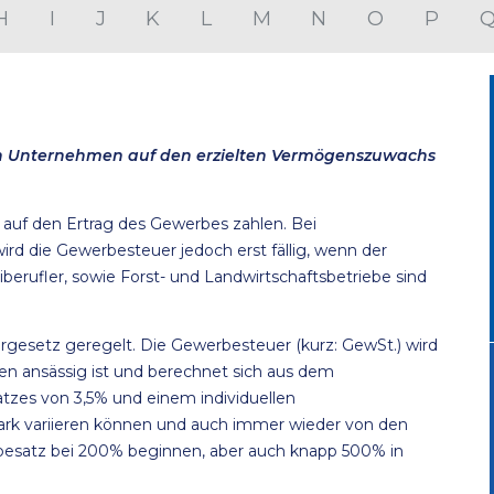
H
I
J
K
L
M
N
O
P
von Unternehmen auf den erzielten Vermögenszuwachs
uf den Ertrag des Gewerbes zahlen. Bei
d die Gewerbesteuer jedoch erst fällig, wenn der
berufler, sowie Forst- und Landwirtschaftsbetriebe sind
gesetz geregelt. Die Gewerbesteuer (kurz: GewSt.) wird
n ansässig ist und berechnet sich aus dem
atzes von 3,5% und einem individuellen
rk variieren können und auch immer wieder von den
esatz bei 200% beginnen, aber auch knapp 500% in