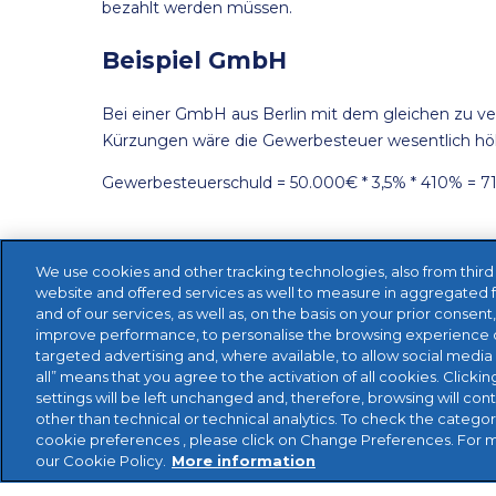
bezahlt werden müssen.
Beispiel GmbH
Bei einer GmbH aus Berlin mit dem gleichen zu 
Kürzungen wäre die Gewerbesteuer wesentlich hö
Gewerbesteuerschuld = 50.000€ * 3,5% * 410% = 7
We use cookies and other tracking technologies, also from third pa
website and offered services as well to measure in aggregated 
and of our services, as well as, on the basis on your prior consent
improve performance, to personalise the browsing experience o
targeted advertising and, where available, to allow social media 
all” means that you agree to the activation of all cookies. Clickin
settings will be left unchanged and, therefore, browsing will con
other than technical or technical analytics. To check the catego
cookie preferences , please click on Change Preferences. For 
our Cookie Policy.
More information