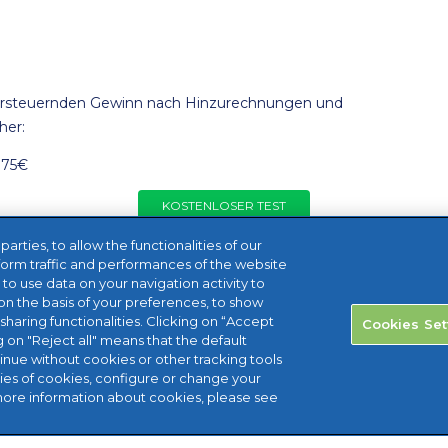
versteuernden Gewinn nach Hinzurechnungen und
her:
175€
KOSTENLOSER TEST
rties, to allow the functionalities of our
form traffic and performances of the website
, to use data on your navigation activity to
n the basis of your preferences, to show
sharing functionalities. Clicking on “Accept
Cookies Set
g on "Reject all" means that the default
tinue without cookies or other tracking tools
ries of cookies, configure or change your
more information about cookies, please see