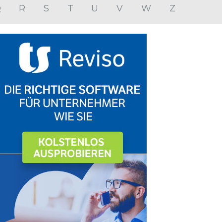
Q
R
S
T
U
V
W
Z