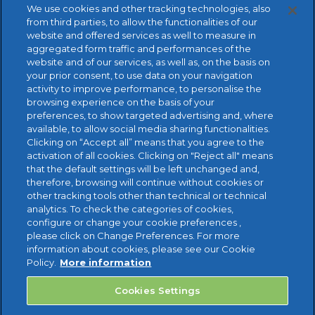
We use cookies and other tracking technologies, also
from third parties, to allow the functionalities of our
website and offered services as well to measure in
aggregated form traffic and performances of the
website and of our services, as well as, on the basis on
your prior consent, to use data on your navigation
activity to improve performance, to personalise the
browsing experience on the basis of your
preferences, to show targeted advertising and, where
available, to allow social media sharing functionalities.
Clicking on “Accept all” means that you agree to the
KOSTENLOSER TEST
activation of all cookies. Clicking on "Reject all" means
that the default settings will be left unchanged and,
therefore, browsing will continue without cookies or
other tracking tools other than technical or technical
analytics. To check the categories of cookies,
configure or change your cookie preferences ,
please click on Change Preferences. For more
information about cookies, please see our Cookie
Policy.
More information
Cookies Settings